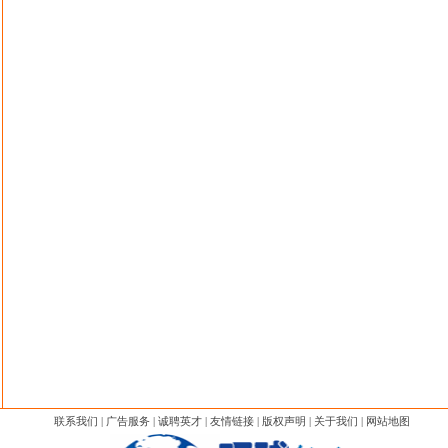
联系我们
|
广告服务
|
诚聘英才
|
友情链接
|
版权声明
|
关于我们
|
网站地图