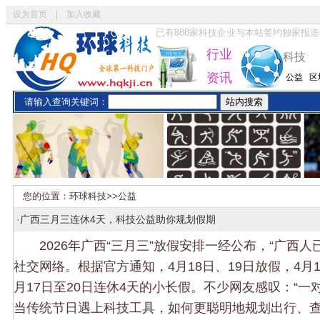
设为首页
|
加入收藏
已有
888
家科技企业与本站签约独家报道
行业
科技
资讯
公益
区
请输入查询关键词：
您的位置：
环球科技
>>
公益
·
广西三月三连休4天，科技公益助你规划假期
2026年广西“三月三”放假安排一经公布，“广西人
社交网络。根据官方通知，4月18日、19日放假，4月1
月17日至20日连休4天的小长假。不少网友感叹：“一
当传统节日遇上科技工具，如何更聪明地规划出行、