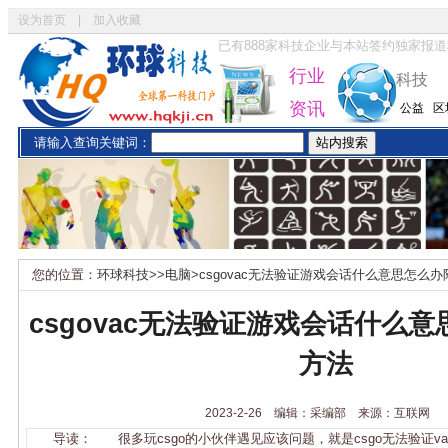
设为首页
|
加入收藏
已有
888
家科技企业与本站签约独家报道
行业
科技
资讯
公益
区
请输入查询关键词：
您的位置：
环球科技
>>
电脑
>
csgovac无法验证游戏会话什么意思怎么
csgovac无法验证游戏会话什么
方法
2023-2-26 编辑：采编部 来源：互联网
导读： 很多玩csgo的小伙伴遇见应该问题，就是csgo无法验证va