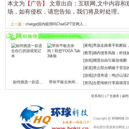
本文为
【广告】
文章出自：互联网,文中内容和
场，如有侵权，请您告知，我们将及时处理。
上一篇：
chatgpt国内能用吗ChatGPT官网入...
下一篇：
Steam账户名称怎么填写设置才合格...
[
家电
]
男孩走路看手机断趾
[
教育
]
婚内债务风险：科技
[
游戏
]
榴莲自由引爆游戏圈
[
家居
]
禁止阳台晒被子背后
[
游戏
]
沙漠奇迹：鸣沙山顶
如何挑选一款适...
带块平板去休闲...
[
资讯
]
合肥地铁行李箱墙背
联系我们
|
广告服务
|
诚聘
Copyright @
环球科技
201
本站部分资源来自网友上