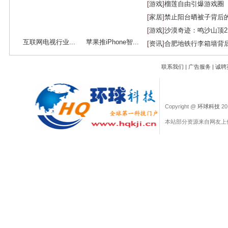
[
游戏
]
榴莲自由引爆游戏圈
[
家居
]
禁止阳台晒被子背后
[
游戏
]
沙漠奇迹：鸣沙山顶
互联网电视行业...
苹果推iPhone智...
[
资讯
]
合肥地铁行李箱墙背
联系我们
|
广告服务
|
诚聘
Copyright @
环球科技
201
本站部分资源来自网友上