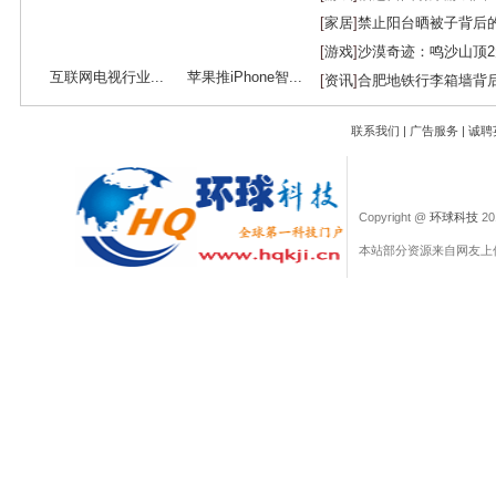
[
家居
]
禁止阳台晒被子背后
[
游戏
]
沙漠奇迹：鸣沙山顶
互联网电视行业...
苹果推iPhone智...
[
资讯
]
合肥地铁行李箱墙背
联系我们
|
广告服务
|
诚聘
Copyright @
环球科技
201
本站部分资源来自网友上