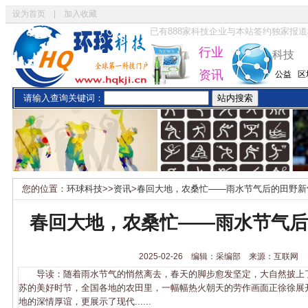
设为首页
|
加入收藏
已有
888
家科技企业与本站签约独家报道
行业
科技
资讯
公益
区
请输入查询关键词：
您的位置：
环球科技
>>
资讯
>
春回大地，农桑忙——雨水节气后的田野新
春回大地，农桑忙——雨水节气后
2025-02-26 编辑：采编部 来源：互联网
导读：随着雨水节气的悄然离去，春天的脚步愈发坚定，大自然披上
苏的美好时节，全国各地的农田里，一幅幅热火朝天的劳作画面正徐徐展
地的深情厚谊，更展示了现代......