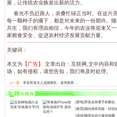
展，让传统农业焕发出新的活力。
春光不负赶路人，农桑忙碌正当时。在这片
每一颗种子的播下，都是对未来的一份期许。随
共生，我们有理由相信，今年的农业将迎来又一
家粮食安全、促进农村经济发展贡献力量。
关键词：
本文为
【广告】
文章出自：互联网,文中内容和
场，如有侵权，请您告知，我们将及时处理。
上一篇：
李炎哲首次入选国家队，篮球新星...
下一篇：
李娜43岁生日快乐：网球传奇的不...
[
家电
]
男孩走路看手机断趾
[
教育
]
婚内债务风险：科技
[
游戏
]
榴莲自由引爆游戏圈