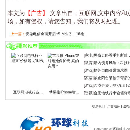
本文为
【广告】
文章出自：互联网,文中内容和
场，如有侵权，请您告知，我们将及时处理。
上一篇：
安徽电信全面开启eSIM业务！16地...
下一篇：
诺基亚发布2025年第三季度财报
[
家电
]
男孩走路看手机断趾
[
教育
]
婚内债务风险：科技
[
游戏
]
榴莲自由引爆游戏圈
[
家居
]
禁止阳台晒被子背后
[
游戏
]
沙漠奇迹：鸣沙山顶
互联网电视行业...
苹果推iPhone智...
[
资讯
]
合肥地铁行李箱墙背
联系我们
|
广告服务
|
诚聘
Copyright @
环球科技
201