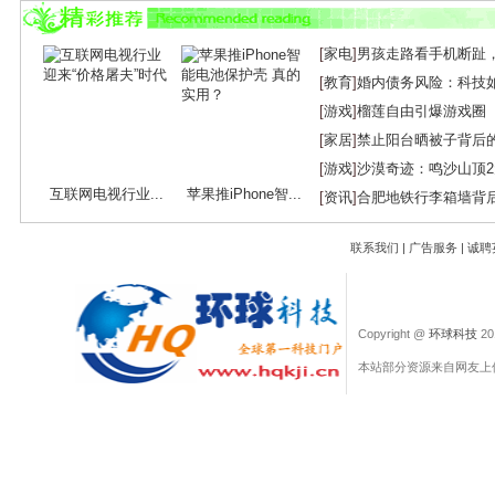
[
家电
]
男孩走路看手机断趾
[
教育
]
婚内债务风险：科技
[
游戏
]
榴莲自由引爆游戏圈
[
家居
]
禁止阳台晒被子背后
[
游戏
]
沙漠奇迹：鸣沙山顶
互联网电视行业...
苹果推iPhone智...
[
资讯
]
合肥地铁行李箱墙背
联系我们
|
广告服务
|
诚聘
Copyright @
环球科技
201
本站部分资源来自网友上