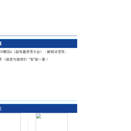
顾
URA樱花x《超有趣滑雪大会》：解锁冰雪营...
联手《速度与激情9》“智”燥一夏！
注