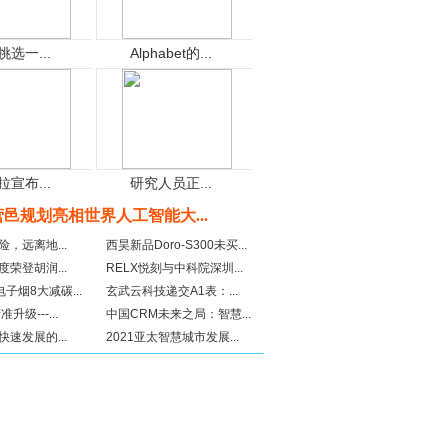
挑选一...
Alphabet的...
拉宣布...
研究人员正...
营邑规划亮相世界人工智能大...
，远离地...
西昊新品Doro-S300未买...
荣登胡润...
RELX悦刻与中科院深圳...
电子烟8大减碳...
玄武云科技递交A1表：...
升级---...
中国CRM未来之局：智慧...
速发展的...
2021亚太智慧城市发展...