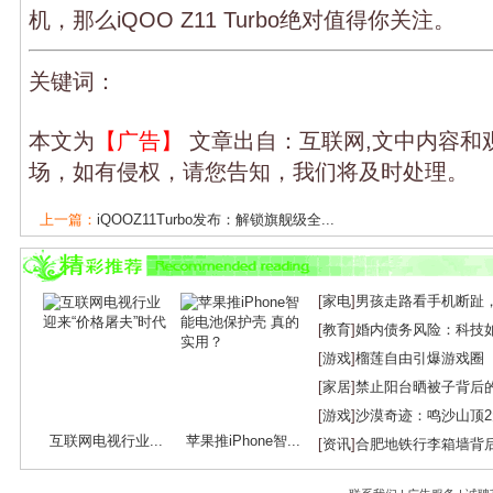
机，那么iQOO Z11 Turbo绝对值得你关注。
关键词：
本文为
【广告】
文章出自：互联网,文中内容和
场，如有侵权，请您告知，我们将及时处理。
上一篇：
iQOOZ11Turbo发布：解锁旗舰级全...
下一篇：
“每天涨价约50元”？！内存条价...
[
家电
]
男孩走路看手机断趾
[
教育
]
婚内债务风险：科技
[
游戏
]
榴莲自由引爆游戏圈
[
家居
]
禁止阳台晒被子背后
[
游戏
]
沙漠奇迹：鸣沙山顶
互联网电视行业...
苹果推iPhone智...
[
资讯
]
合肥地铁行李箱墙背