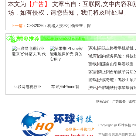
本文为
【广告】
文章出自：互联网,文中内容和
场，如有侵权，请您告知，我们将及时处理。
上一篇：
CES2026：机器人技术引领未来，探...
下一篇：
盘点2025｜光纤光缆：周期性放缓...
[
家电
]
男孩走路看手机断趾
[
教育
]
婚内债务风险：科技
[
游戏
]
榴莲自由引爆游戏圈
[
家居
]
禁止阳台晒被子背后
[
游戏
]
沙漠奇迹：鸣沙山顶
互联网电视行业...
苹果推iPhone智...
[
资讯
]
合肥地铁行李箱墙背
联系我们
|
广告服务
|
诚聘
Copyright @
环球科技
201
本站部分资源来自网友上