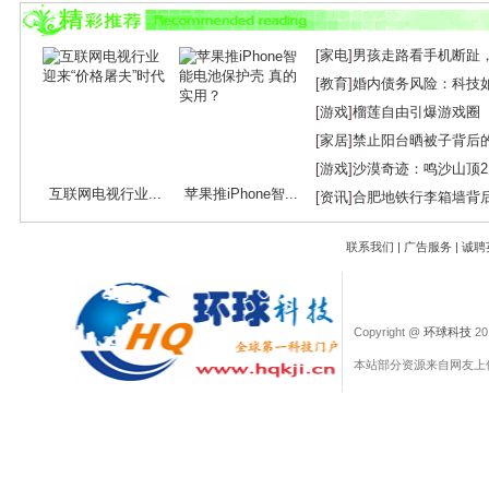
下一篇：
专访：如何打造个人品牌？
[
家电
]
男孩走路看手机断趾
[
教育
]
婚内债务风险：科技
[
游戏
]
榴莲自由引爆游戏圈
[
家居
]
禁止阳台晒被子背后
[
游戏
]
沙漠奇迹：鸣沙山顶
互联网电视行业...
苹果推iPhone智...
[
资讯
]
合肥地铁行李箱墙背
联系我们
|
广告服务
|
诚聘
Copyright @
环球科技
201
本站部分资源来自网友上