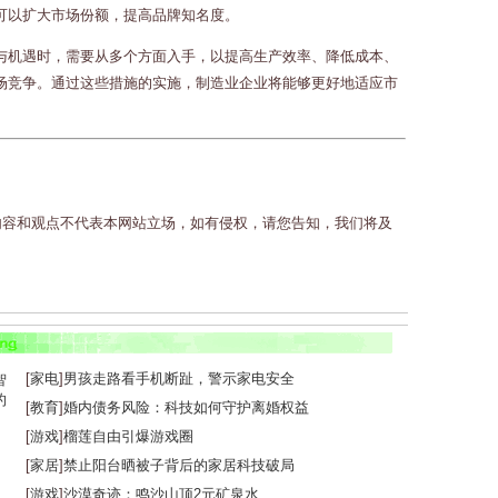
可以扩大市场份额，提高品牌知名度。
与机遇时，需要从多个方面入手，以提高生产效率、降低成本、
场竞争。通过这些措施的实施，制造业企业将能够更好地适应市
内容和观点不代表本网站立场，如有侵权，请您告知，我们将及
[
家电
]
男孩走路看手机断趾，警示家电安全
[
教育
]
婚内债务风险：科技如何守护离婚权益
[
游戏
]
榴莲自由引爆游戏圈
[
家居
]
禁止阳台晒被子背后的家居科技破局
[
游戏
]
沙漠奇迹：鸣沙山顶2元矿泉水