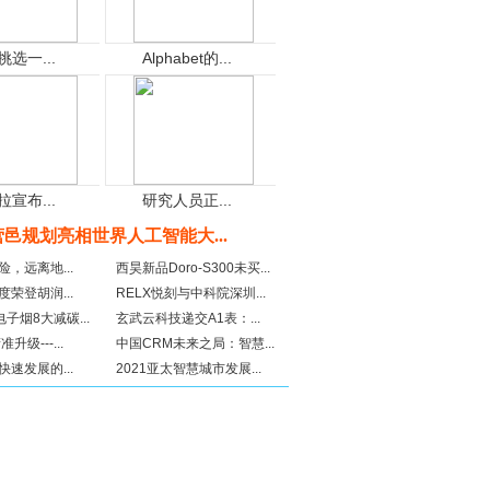
挑选一...
Alphabet的...
拉宣布...
研究人员正...
营邑规划亮相世界人工智能大...
，远离地...
西昊新品Doro-S300未买...
荣登胡润...
RELX悦刻与中科院深圳...
电子烟8大减碳...
玄武云科技递交A1表：...
升级---...
中国CRM未来之局：智慧...
速发展的...
2021亚太智慧城市发展...