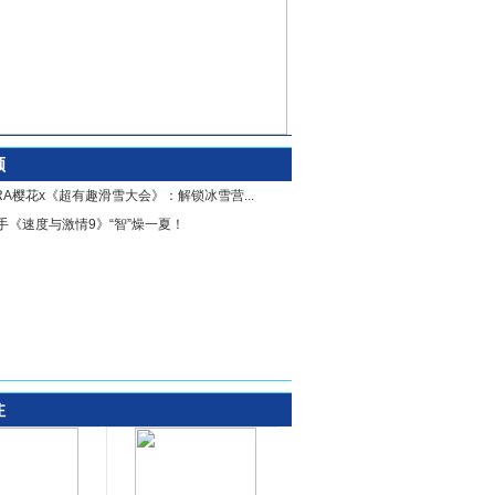
顾
URA樱花x《超有趣滑雪大会》：解锁冰雪营...
联手《速度与激情9》“智”燥一夏！
注