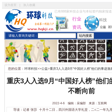
设为首页
|
加入收藏
已有
888
家科技企业与本站签约独家报道
行业
科技
资讯
公益
区
请输入查询关键词：
您的位置：
环球科技
>>
公益
>
重庆3人入选9月“中国好人榜”他们的事迹
重庆3人入选9月“中国好人榜”他
不断向前
2022-4-6 编辑：采编部 来源：互联网
导读：记者 张莎 十月十二日，四川外国语大学礼堂，二○二一年九月