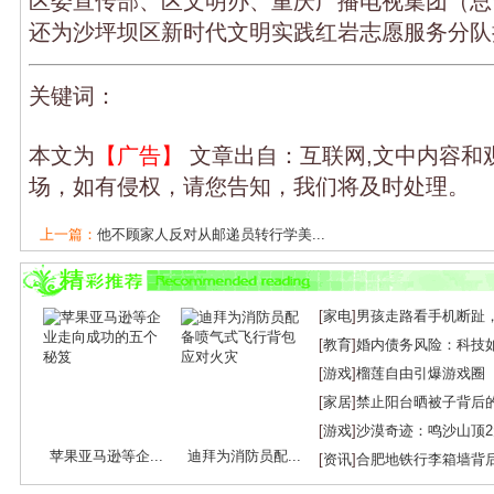
区委宣传部、区文明办、重庆广播电视集团（总
还为沙坪坝区新时代文明实践红岩志愿服务分队
关键词：
本文为
【广告】
文章出自：互联网,文中内容和
场，如有侵权，请您告知，我们将及时处理。
上一篇：
他不顾家人反对从邮递员转行学美...
下一篇：
阔别66年后，重庆古稀兄妹与失散...
[
家电
]
男孩走路看手机断趾
[
教育
]
婚内债务风险：科技
[
游戏
]
榴莲自由引爆游戏圈
[
家居
]
禁止阳台晒被子背后
[
游戏
]
沙漠奇迹：鸣沙山顶
苹果亚马逊等企...
迪拜为消防员配...
[
资讯
]
合肥地铁行李箱墙背