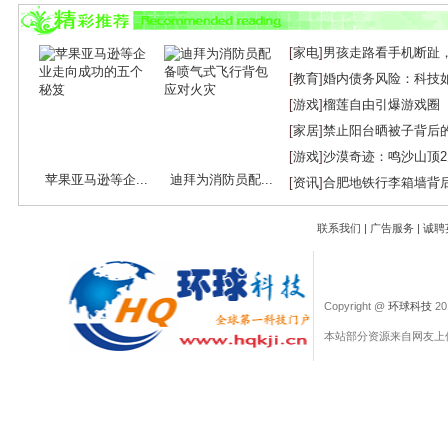
下一篇：
中学男厕无挡板引忧，公益视角探...
[
家电
]
男孩走路看手机断趾
[
教育
]
婚内债务风险：科技
[
游戏
]
榴莲自由引爆游戏圈
[
家居
]
禁止阳台晒被子背后
[
游戏
]
沙漠奇迹：鸣沙山顶
苹果亚马逊等企...
迪拜为消防员配...
[
资讯
]
合肥地铁行李箱墙背
联系我们
|
广告服务
|
诚聘
Copyright @
环球科技
201
本站部分资源来自网友上