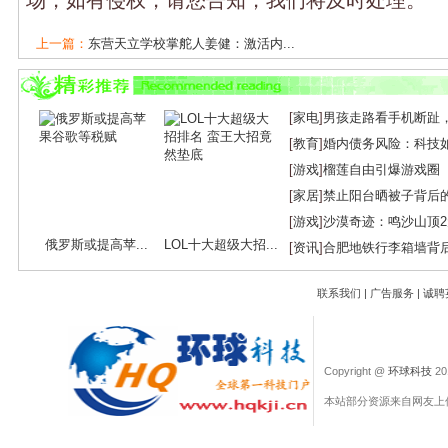
上一篇：
东营天立学校掌舵人姜健：激活内...
下一篇：
富德生命人寿推出“健康生命”新...
[
家电
]
男孩走路看手机断趾
[
教育
]
婚内债务风险：科技
[
游戏
]
榴莲自由引爆游戏圈
[
家居
]
禁止阳台晒被子背后
[
游戏
]
沙漠奇迹：鸣沙山顶
俄罗斯或提高苹...
LOL十大超级大招...
[
资讯
]
合肥地铁行李箱墙背
联系我们
|
广告服务
|
诚聘
Copyright @
环球科技
201
本站部分资源来自网友上