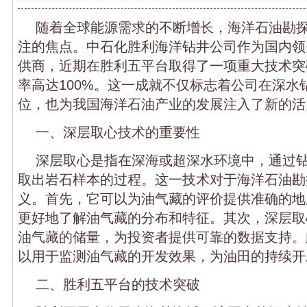
随着全球能源需求的不断增长，海洋石油勘
注的焦点。中石化胜利海洋钻井公司作为国内领
供商，近期在胜利五平台取得了一项重大技术突
率高达100%。这一成就不仅标志着公司在深水
位，也为我国海洋石油产业的发展注入了新的活
一、深层取心技术的重要性
深层取心是指在深海或超深水环境中，通过
取出岩石样本的过程。这一技术对于海洋石油勘
义。首先，它可以为油气藏的评价提供准确的地
更好地了解油气藏的分布和特征。其次，深层取
油气藏的储量，为投资者提供可靠的数据支持。
以用于监测油气藏的开发效果，为油田的持续开
二、胜利五平台的技术突破