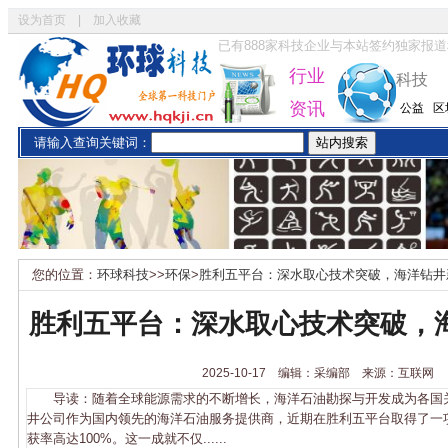
设为首页
|
加入收藏
已有
888
家科技企业与本站签约独家报道
行业
科技
资讯
公益
区
请输入查询关键词：
您的位置：
环球科技
>>
环保
>
胜利五平台：深水取心技术突破，海洋钻井
胜利五平台：深水取心技术突破，
2025-10-17 编辑：采编部 来源：互联网
导读：随着全球能源需求的不断增长，海洋石油勘探与开发成为各国
井公司作为国内领先的海洋石油服务提供商，近期在胜利五平台取得了一
获率高达100%。这一成就不仅......