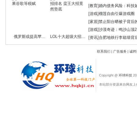
[
教育
]
婚内债务风险：科技
[
游戏
]
榴莲自由引爆游戏圈
[
家居
]
禁止阳台晒被子背后
[
游戏
]
沙漠奇迹：鸣沙山顶
俄罗斯或提高苹...
LOL十大超级大招...
[
资讯
]
合肥地铁行李箱墙背
联系我们
|
广告服务
|
诚聘
Copyright @
环球科技
201
本站部分资源来自网友上