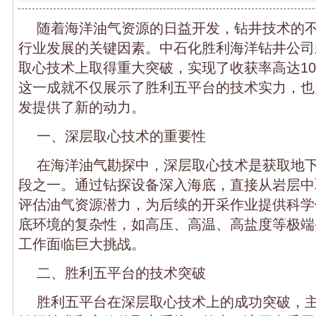
随着海洋油气资源的日益开发，钻井技术的
行业发展的关键因素。中石化胜利海洋钻井公司
取心技术上取得重大突破，实现了收获率高达10
这一成就不仅展示了胜利五平台的技术实力，也
发提供了新的动力。
一、深层取心技术的重要性
在海洋油气勘探中，深层取心技术是获取地
段之一。通过钻探设备深入海底，直接从岩层中
评估油气资源潜力，为后续的开采作业提供科学
底环境的复杂性，如高压、高温、高盐度等极端
工作面临巨大挑战。
二、胜利五平台的技术突破
胜利五平台在深层取心技术上的成功突破，