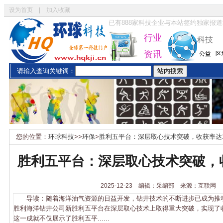
设为首页
|
加入收藏
已有
888
家科技企业与本站签约独家报道
行业
科技
资讯
公益
区
请输入查询关键词：
您的位置：
环球科技
>>
环保
>
胜利五平台：深层取心技术突破，收获率达1
胜利五平台：深层取心技术突破，收
2025-12-23 编辑：采编部 来源：互联网
导读：随着海洋油气资源的日益开发，钻井技术的不断进步已成为推
胜利海洋钻井公司新胜利五平台在深层取心技术上取得重大突破，实现了收
这一成就不仅展示了胜利五平......