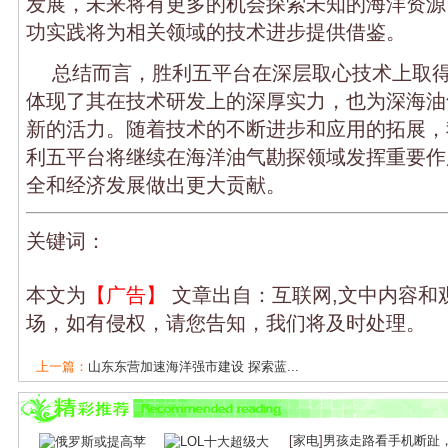
发展，未来将有更多的机会探索未知的海洋资源
功实践将为相关领域的技术进步提供借鉴。
总结而言，胜利五平台在深层取心技术上取
体现了其在技术研发上的深厚实力，也为深海油
新的活力。随着技术的不断进步和应用的拓展，
利五平台将继续在海洋油气勘探领域发挥重要作
全和经济发展做出更大贡献。
关键词：
本文为
【广告】
文章出自：互联网,文中内容和
场，如有侵权，请您告知，我们将及时处理。
上一篇：
山东东营加速海洋强市建设 探索蓝...
下一篇：
中石化海洋钻井公司进口配件国产...
[
家电
]
男孩走路看手机断趾