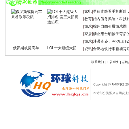
[
家电
]
男孩走路看手机断趾
[
教育
]
婚内债务风险：科技
[
游戏
]
榴莲自由引爆游戏圈
[
家居
]
禁止阳台晒被子背后
[
游戏
]
沙漠奇迹：鸣沙山顶
俄罗斯或提高苹...
LOL十大超级大招...
[
资讯
]
合肥地铁行李箱墙背
联系我们
|
广告服务
|
诚聘
Copyright @
环球科技
201
本站部分资源来自网友上