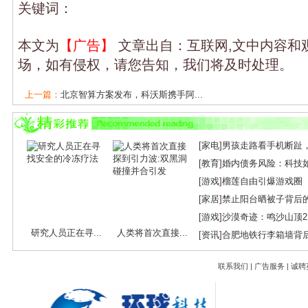
关键词：
本文为
【广告】
文章出自：互联网,文中内容和
场，如有侵权，请您告知，我们将及时处理。
上一篇：
北京智算方案发布，科沃斯携手阿...
下一篇：
AI追腰椅的“当下价值”与智能体...
[
家电
]
男孩走路看手机断趾
[
教育
]
婚内债务风险：科技
[
游戏
]
榴莲自由引爆游戏圈
[
家居
]
禁止阳台晒被子背后
[
游戏
]
沙漠奇迹：鸣沙山顶
研究人员正在寻...
人类将首次直接...
[
资讯
]
合肥地铁行李箱墙背
联系我们
|
广告服务
|
诚聘