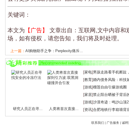
关键词：
本文为
【广告】
文章出自：互联网,文中内容和
场，如有侵权，请您告知，我们将及时处理。
上一篇：
AI购物助手之争：Perplexity痛斥...
下一篇：
卡内基梅隆大学研究揭示：AI植入...
[
家电
]
男孩走路看手机断趾
[
教育
]
婚内债务风险：科技
[
游戏
]
榴莲自由引爆游戏圈
[
家居
]
禁止阳台晒被子背后
[
游戏
]
沙漠奇迹：鸣沙山顶
研究人员正在寻...
人类将首次直接...
[
资讯
]
合肥地铁行李箱墙背
联系我们
|
广告服务
|
诚聘