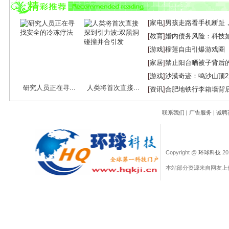
[
家电
]
男孩走路看手机断趾
[
教育
]
婚内债务风险：科技
[
游戏
]
榴莲自由引爆游戏圈
[
家居
]
禁止阳台晒被子背后
[
游戏
]
沙漠奇迹：鸣沙山顶
研究人员正在寻...
人类将首次直接...
[
资讯
]
合肥地铁行李箱墙背
联系我们
|
广告服务
|
诚聘
Copyright @
环球科技
201
本站部分资源来自网友上