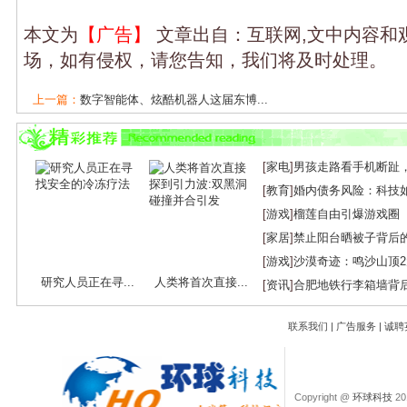
本文为
【广告】
文章出自：互联网,文中内容和
场，如有侵权，请您告知，我们将及时处理。
上一篇：
数字智能体、炫酷机器人这届东博...
下一篇：
京东AI全景图落地：三大产品、四...
[
家电
]
男孩走路看手机断趾
[
教育
]
婚内债务风险：科技
[
游戏
]
榴莲自由引爆游戏圈
[
家居
]
禁止阳台晒被子背后
[
游戏
]
沙漠奇迹：鸣沙山顶
研究人员正在寻...
人类将首次直接...
[
资讯
]
合肥地铁行李箱墙背
联系我们
|
广告服务
|
诚聘
Copyright @
环球科技
201