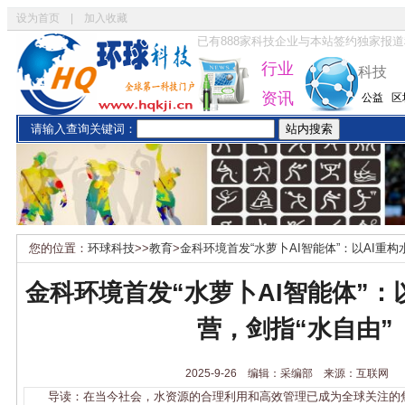
设为首页
|
加入收藏
已有
888
家科技企业与本站签约独家报道
行业
科技
资讯
公益
区
请输入查询关键词：
您的位置：
环球科技
>>
教育
>
金科环境首发“水萝卜AI智能体”：以AI重构
金科环境首发“水萝卜AI智能体”：
营，剑指“水自由”
2025-9-26 编辑：采编部 来源：互联网
导读：在当今社会，水资源的合理利用和高效管理已成为全球关注的