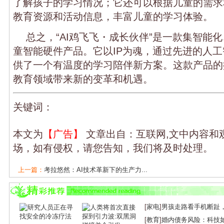
了解孩子的学习情况；它还可以根据儿童的需求
教育资源和活动信息，丰富儿童的学习体验。
总之，“AI鸡飞飞・成长伙伴”是一款集智能
童智能硬件产品。它以IP为魂，通过先进的人
供了一个有温度的学习陪伴新方案。这款产品的
教育领域带来新的变革和机遇。
关键词：
本文为
【广告】
文章出自：互联网,文中内容和
场，如有侵权，请您告知，我们将及时处理。
上一篇：
考拉悠然：AI技术革新下的生产力...
下一篇：
德生科技：AI+民生战略新篇章，描...
[
家电
]
男孩走路看手机断趾
[
教育
]
婚内债务风险：科技