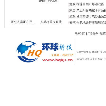
[
游戏
]
榴莲自由引爆游戏圈
[
家居
]
禁止阳台晒被子背后
[
游戏
]
沙漠奇迹：鸣沙山顶
研究人员正在寻...
人类将首次直接...
[
资讯
]
合肥地铁行李箱墙背
联系我们
|
广告服务
|
诚聘
Copyright @
环球科技
201
本站部分资源来自网友上