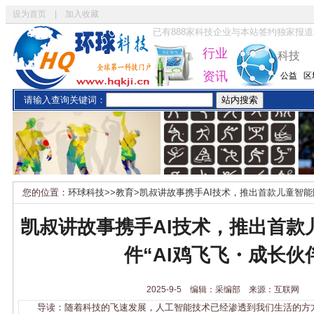
设为首页
|
加入收藏
已有
888
家科技企业与本站签约独家报道
行业
科技
资讯
公益
区
请输入查询关键词：
您的位置：
环球科技
>>
教育
>
凯叔讲故事携手AI技术，推出首款儿童智能陪
凯叔讲故事携手AI技术，推出首款
件“AI鸡飞飞・成长伙
2025-9-5 编辑：采编部 来源：互联网
导读：随着科技的飞速发展，人工智能技术已经渗透到我们生活的方