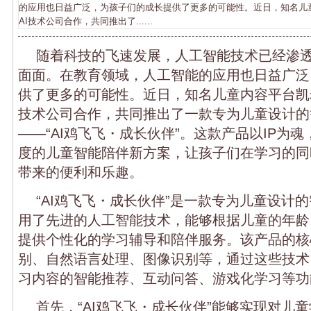
的应用也日益广泛，为孩子们的成长提供了更多的可能性。近日，知名儿
AI技术公司合作，共同推出了......
随着科技的飞速发展，人工智能技术已经渗
面面。在教育领域，人工智能的应用也日益广泛
供了更多的可能性。近日，知名儿童内容平台凯
技术公司合作，共同推出了一款专为儿童设计的
——“AI鸡飞飞・成长伙伴”。这款产品以IP为
度的儿童智能陪伴新方案，让孩子们在学习的同
带来的便利和乐趣。
“AI鸡飞飞・成长伙伴”是一款专为儿童设计
用了先进的人工智能技术，能够根据儿童的年龄
提供个性化的学习辅导和陪伴服务。该产品的核
别、自然语言处理、图像识别等，通过这些技术
习内容的智能推荐、互动问答、游戏化学习等功
首先，“AI鸡飞飞・成长伙伴”能够实现对儿