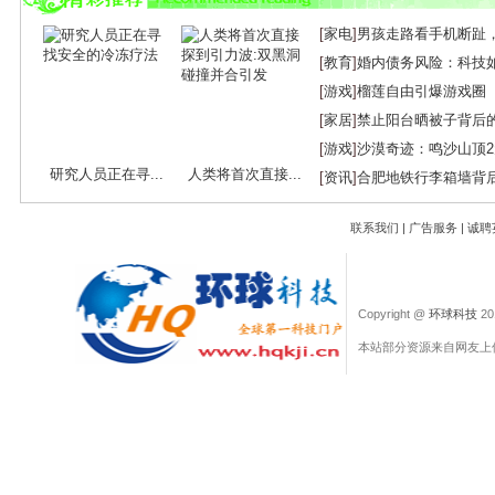
[
家电
]
男孩走路看手机断趾
[
教育
]
婚内债务风险：科技
[
游戏
]
榴莲自由引爆游戏圈
[
家居
]
禁止阳台晒被子背后
[
游戏
]
沙漠奇迹：鸣沙山顶
研究人员正在寻...
人类将首次直接...
[
资讯
]
合肥地铁行李箱墙背
联系我们
|
广告服务
|
诚聘
Copyright @
环球科技
201
本站部分资源来自网友上