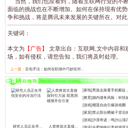
当然，我们也应看到，随着互联网行业的不
面临的挑战也在不断增加。如何在保持现有优势
争和挑战，将是腾讯未来发展的关键所在。对此
关键词：
本文为
【广告】
文章出自：互联网,文中内容和
场，如有侵权，请您告知，我们将及时处理。
上一篇：
豆包手法：如何在职场中巧妙应对...
下一篇：
松鼠AI人工智能辅导：个性化学习...
[
家电
]
男孩走路看手机断趾
[
教育
]
婚内债务风险：科技
[
游戏
]
榴莲自由引爆游戏圈
[
家居
]
禁止阳台晒被子背后
[
游戏
]
沙漠奇迹：鸣沙山顶
研究人员正在寻...
人类将首次直接...
[
资讯
]
合肥地铁行李箱墙背