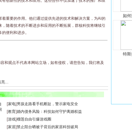
具有创新性的技术和应用。这些合作不仅加速了技术的推广和应
如何
挥着重要的作用。他们通过提供先进的技术和解决方案，为AI的
来，随着技术的不断进步和应用的不断拓展，群核科技将继续引
多的便利和进步。
特斯
内容和观点不代表本网站立场，如有侵权，请您告知，我们将及
...
...
[
家电
]
男孩走路看手机断趾，警示家电安全
[
教育
]
婚内债务风险：科技如何守护离婚权益
[
游戏
]
榴莲自由引爆游戏圈
[
家居
]
禁止阳台晒被子背后的家居科技破局