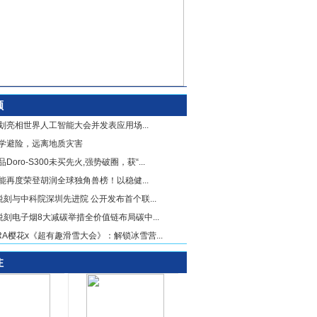
顾
划亮相世界人工智能大会并发表应用场...
学避险，远离地质灾害
Doro-S300未买先火,强势破圈，获“...
能再度荣登胡润全球独角兽榜！以稳健...
X悦刻与中科院深圳先进院 公开发布首个联...
X悦刻电子烟8大减碳举措全价值链布局碳中...
URA樱花x《超有趣滑雪大会》：解锁冰雪营...
注