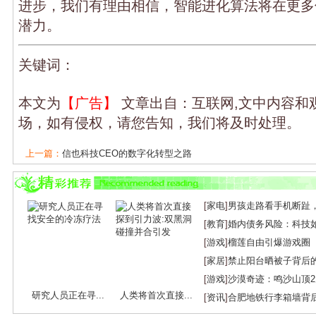
进步，我们有理由相信，智能进化算法将在更多
潜力。
关键词：
本文为
【广告】
文章出自：互联网,文中内容和
场，如有侵权，请您告知，我们将及时处理。
上一篇：
信也科技CEO的数字化转型之路
下一篇：
微星950 2G显卡：性能与价格的完...
[
家电
]
男孩走路看手机断趾
[
教育
]
婚内债务风险：科技
[
游戏
]
榴莲自由引爆游戏圈
[
家居
]
禁止阳台晒被子背后
[
游戏
]
沙漠奇迹：鸣沙山顶
研究人员正在寻...
人类将首次直接...
[
资讯
]
合肥地铁行李箱墙背