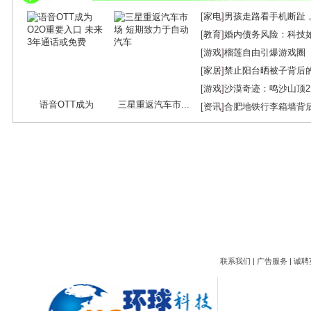
[
家电
]
男孩走路看手机断趾
[
教育
]
婚内债务风险：科技
[
游戏
]
榴莲自由引爆游戏圈
[
家居
]
禁止阳台晒被子背后
[
游戏
]
沙漠奇迹：鸣沙山顶
语音OTT成为
三星重返汽车市...
[
资讯
]
合肥地铁行李箱墙背
O2O...
联系我们
|
广告服务
|
诚聘