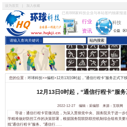
设为首页
|
加入收藏
已有
888
家科技企业与本站签约独家报道
行业
科技
资讯
公益
区
请输入查询关键词：
您的位置：
环球科技
>>
编程
>
12月13日0时起，“通信行程卡”服务正式下
12月13日0时起，“通信行程卡”服
2022-12-27 编辑：采编部 来源：互联网
导读：通信行程卡官微消息，为深入贯彻党中央、国务院关于进一步
学精准做好防控工作的决策部署，根据国务院联防联控机制综合组有关要求，
线“通信行程卡”服务。“通信行......