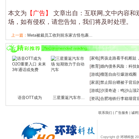
本文为
【广告】
文章出自：互联网,文中内容和
场，如有侵权，请您告知，我们将及时处理。
上一篇：
Meta被裁员工收到前东家古怪包裹...
下一篇：
知乎2022盐选会员年度榜单揭晓：...
[
家电
]
男孩走路看手机断趾
[
教育
]
婚内债务风险：科技
[
游戏
]
榴莲自由引爆游戏圈
[
家居
]
禁止阳台晒被子背后
[
游戏
]
沙漠奇迹：鸣沙山顶
语音OTT成为
三星重返汽车市...
[
资讯
]
合肥地铁行李箱墙背
O2O...
联系我们
|
广告服务
|
诚聘
Copyright @
环球科技
201