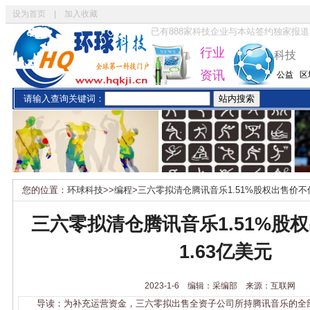
设为首页
|
加入收藏
已有
888
家科技企业与本站签约独家报道
行业
科技
资讯
公益
区
请输入查询关键词：
您的位置：
环球科技
>>
编程
>
三六零拟清仓腾讯音乐1.51%股权出售价不低
三六零拟清仓腾讯音乐1.51%股
1.63亿美元
2023-1-6 编辑：采编部 来源：互联网
导读：为补充运营资金，三六零拟出售全资子公司所持腾讯音乐的全部股