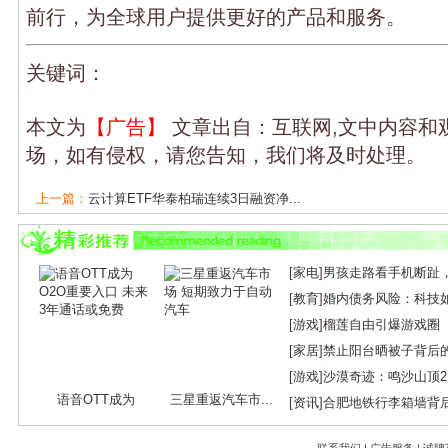
前行，为全球用户提供更好的产品和服务。
关键词：
本文为
【广告】
文章出自：互联网,文中内容和
场，如有侵权，请您告知，我们将及时处理。
上一篇：
云计算ETF华泰柏瑞连续3日融资净...
下一篇：
光峰科技推出远眸系列激光雷达 助...
[
家电
]
男孩走路看手机断趾
[
教育
]
婚内债务风险：科技
[
游戏
]
榴莲自由引爆游戏圈
[
家居
]
禁止阳台晒被子背后
[
游戏
]
沙漠奇迹：鸣沙山顶
语音OTT成为
三星重返汽车市...
[
资讯
]
合肥地铁行李箱墙背
O2O...