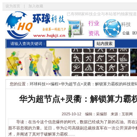
设为首页
|
加入收藏
已有
888
家科技企业与本站签约独家报道
行业
科技
资讯
公益
区
请输入查询关键词：
您的位置：
环球科技
>>
编程
>
华为超节点+灵衢：解锁算力霸权的科技密
华为超节点+灵衢：解锁算力霸
2025-10-12 编辑：采编部 来源：互联网
导读：在当今这个信息爆炸的时代，数据已经成为了新的石油。而在
股不容忽视的力量。近日，华为公司高级副总裁徐直军在一次公开演讲中
术，并阐述了其对于破解算力霸权......