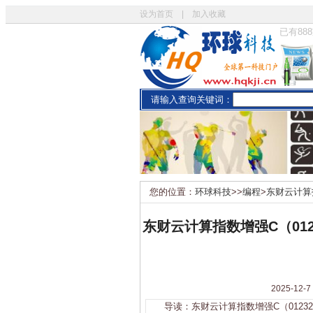
设为首页
|
加入收藏
已有
888
请输入查询关键词：
您的位置：
环球科技
>>
编程
>
东财云计算指
东财云计算指数增强C（012
2025-
导读：东财云计算指数增强C（0123