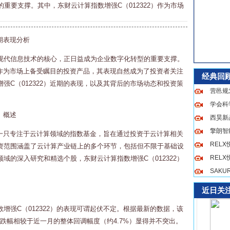
重要支撑。其中，东财云计算指数增强C（012322）作为市场
近期表现分析
现代信息技术的核心，正日益成为企业数字化转型的重要支撑。
2）作为市场上备受瞩目的投资产品，其表现自然成为了投资者关注
经典回
强C（012322）近期的表现，以及其背后的市场动态和投资策
营邑规
学会科
）概述
西昊新品
擎朗智
）是一只专注于云计算领域的指数基金，旨在通过投资于云计算相关
REL
资范围涵盖了云计算产业链上的多个环节，包括但不限于基础设
REL
域的深入研究和精选个股，东财云计算指数增强C（012322）
SAK
近日关
增强C（012322）的表现可谓起伏不定。根据最新的数据，该
这一跌幅相较于近一月的整体回调幅度（约4.7%）显得并不突出。