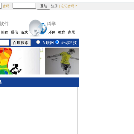
密码：
注册
｜忘记密码？
软件
科学
编程
通信
游戏
环保
教育
家居
互联网
环球科技
品