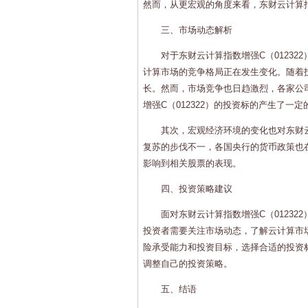
然而，从更宏观的角度来看，东财云计算指
三、市场动态解析
对于东财云计算指数增强C（0123
计算市场的竞争格局正在发生变化。随着
长。然而，市场竞争也日趋激烈，各家公
增强C（012322）的投资标的产生了一定
其次，宏观经济环境的变化也对东财云
复苏的步伐不一，各国央行的货币政策也
影响到相关股票的表现。
四、投资策略建议
面对东财云计算指数增强C（0123
投资者需要关注市场动态，了解云计算市
险承受能力和投资目标，选择合适的投资
调整自己的投资策略。
五、结语