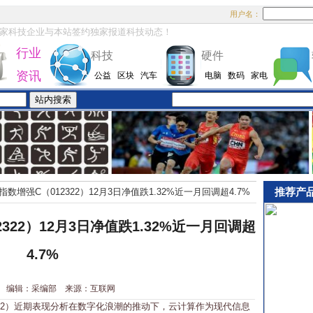
用户名：
家科技企业与本站签约独家报道科技动态！
行业
科技
硬件
资讯
公益
区块
汽车
电脑
数码
家电
推荐产
数增强C（012322）12月3日净值跌1.32%近一月回调超4.7%
322）12月3日净值跌1.32%近一月回调超
4.7%
12-7 编辑：采编部 来源：互联网
22）近期表现分析在数字化浪潮的推动下，云计算作为现代信息