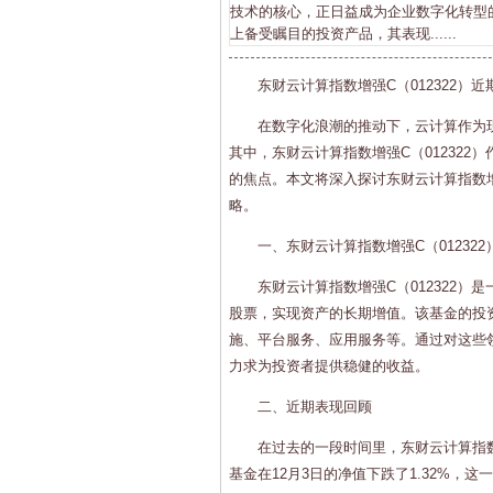
技术的核心，正日益成为企业数字化转型的
上备受瞩目的投资产品，其表现......
东财云计算指数增强C（012322）
在数字化浪潮的推动下，云计算作为
其中，东财云计算指数增强C（01232
的焦点。本文将深入探讨东财云计算指数增
略。
一、东财云计算指数增强C（012322
东财云计算指数增强C（012322
股票，实现资产的长期增值。该基金的投
施、平台服务、应用服务等。通过对这些领
力求为投资者提供稳健的收益。
二、近期表现回顾
在过去的一段时间里，东财云计算指数
基金在12月3日的净值下跌了1.32%，