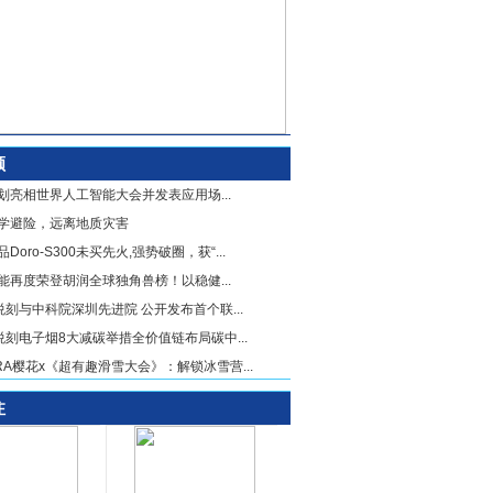
顾
划亮相世界人工智能大会并发表应用场...
学避险，远离地质灾害
Doro-S300未买先火,强势破圈，获“...
能再度荣登胡润全球独角兽榜！以稳健...
X悦刻与中科院深圳先进院 公开发布首个联...
X悦刻电子烟8大减碳举措全价值链布局碳中...
URA樱花x《超有趣滑雪大会》：解锁冰雪营...
注