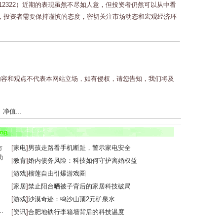
12322）近期的表现虽然不尽如人意，但投资者仍然可以从中看
，投资者需要保持谨慎的态度，密切关注市场动态和宏观经济环
。
内容和观点不代表本网站立场，如有侵权，请您告知，我们将及
净值...
短期...
[
家电
]
男孩走路看手机断趾，警示家电安全
[
教育
]
婚内债务风险：科技如何守护离婚权益
[
游戏
]
榴莲自由引爆游戏圈
[
家居
]
禁止阳台晒被子背后的家居科技破局
[
游戏
]
沙漠奇迹：鸣沙山顶2元矿泉水
.
[
资讯
]
合肥地铁行李箱墙背后的科技温度