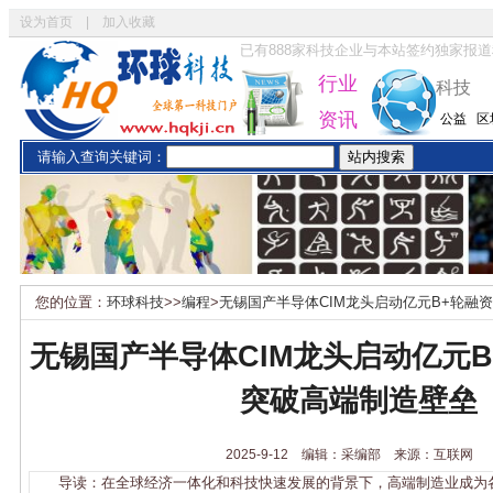
设为首页
|
加入收藏
已有
888
家科技企业与本站签约独家报道
行业
科技
资讯
公益
区
请输入查询关键词：
您的位置：
环球科技
>>
编程
>
无锡国产半导体CIM龙头启动亿元B+轮融
无锡国产半导体CIM龙头启动亿元
突破高端制造壁垒
2025-9-12 编辑：采编部 来源：互联网
导读：在全球经济一体化和科技快速发展的背景下，高端制造业成为