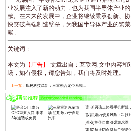
业发展注入了新的动力，也为我国半导体产业的
献。在未来的发展中，企业将继续秉承创新、协
快突破高端制造壁垒，为我国半导体产业的繁荣
献。
关键词：
本文为
【广告】
文章出自：互联网,文中内容和
场，如有侵权，请您告知，我们将及时处理。
上一篇：
库犸科技革新：三重融合定位系统...
下一篇：
光峰科技推出远眸系列激光雷达，...
[
家电
]
男孩走路看手机断趾
[
教育
]
婚内债务风险：科技
[
游戏
]
榴莲自由引爆游戏圈
[
家居
]
禁止阳台晒被子背后