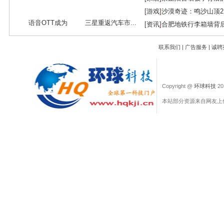
[
游戏
]
沙漠奇迹：鸣沙山顶
语音OTT成为
三星重返汽车市...
[
资讯
]
合肥地铁行李箱墙背
O2O...
联系我们
|
广告服务
|
诚聘
Copyright @
环球科技
201
本站部分资源来自网友上