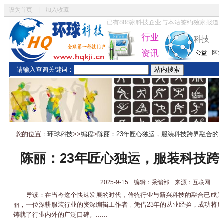
设为首页
|
加入收藏
已有
888
家科技企业与本站签约独家报道
行业
科技
资讯
公益
区
请输入查询关键词：
您的位置：
环球科技
>>
编程
>
陈丽：23年匠心独运，服装科技跨界融合
陈丽：23年匠心独运，服装科技
2025-9-15 编辑：采编部 来源：互联网
导读：在当今这个快速发展的时代，传统行业与新兴科技的融合已成
丽，一位深耕服装行业的资深编辑工作者，凭借23年的从业经验，成功将
铸就了行业内外的广泛口碑。......