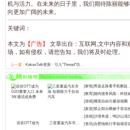
机与活力。在未来的日子里，我们期待陈丽能够
向更加广阔的未来。
关键词：
本文为
【广告】
文章出自：互联网,文中内容和
场，如有侵权，请您告知，我们将及时处理。
上一篇：
KakaoTalk更新：引入“Thread”功...
下一篇：
库犸机器人：3.0时代下的智能革新...
[
家电
]
男孩走路看手机断趾
[
教育
]
婚内债务风险：科技
[
游戏
]
榴莲自由引爆游戏圈
[
家居
]
禁止阳台晒被子背后
[
游戏
]
沙漠奇迹：鸣沙山顶
语音OTT成为
三星重返汽车市...
[
资讯
]
合肥地铁行李箱墙背