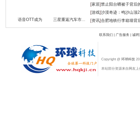
[
家居
]
禁止阳台晒被子背后
[
游戏
]
沙漠奇迹：鸣沙山顶
语音OTT成为
三星重返汽车市...
[
资讯
]
合肥地铁行李箱墙背
O2O...
联系我们
|
广告服务
|
诚聘
Copyright @
环球科技
201
本站部分资源来自网友上