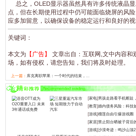
总之，OLED显示器虽然具有许多传统液晶
点，但在长期使用过程中仍可能面临烧屏的风险
应多加留意，以确保设备的稳定运行和良好的视
关键词：
本文为
【广告】
文章出自：互联网,文中内容和
场，如有侵权，请您告知，我们将及时处理。
上一篇：
库克离职苹果：一个时代的结束，...
下一篇：没有了！
[
家电
]
男孩走路看手机断趾
[
教育
]
婚内债务风险：科技
[
游戏
]
榴莲自由引爆游戏圈
[
家居
]
禁止阳台晒被子背后
[
游戏
]
沙漠奇迹：鸣沙山顶