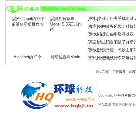
下一篇：
尚品宅配携手林更新，开启全屋定...
[
家电
]
男孩走路看手机断趾
[
教育
]
婚内债务风险：科技
[
游戏
]
榴莲自由引爆游戏圈
[
家居
]
禁止阳台晒被子背后
[
游戏
]
沙漠奇迹：鸣沙山顶
Alphabet的12个...
特斯拉宣布Mode...
[
资讯
]
合肥地铁行李箱墙背
联系我们
|
广告服务
|
诚聘
Copyright @
环球科技
201
本站部分资源来自网友上