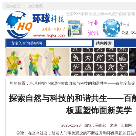
设为首页
|
加入收藏
已有
888
家科技企业与本站签约独家报道
行业
科技
资讯
公益
区
请输入查询关键词：
您的位置：
环球科技
>>
家居
>
探索自然与科技的和谐共生——百能全新金
探索自然与科技的和谐共生——百
板重塑饰面新美学
2025-11-23 编辑：采编部 来源：互联网
导读：在当今社会，随着人们审美观念的不断提升和环保意识的日益