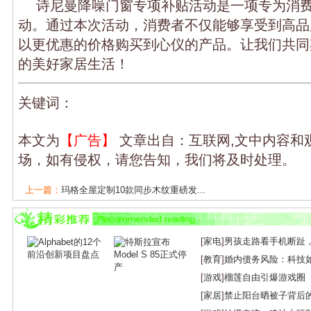
诗尼曼降噪门窗专项补贴活动是一项专为消
动。通过本次活动，消费者不仅能够享受到高品
以更优惠的价格购买到心仪的产品。让我们共同
的美好家居生活！
关键词：
本文为
【广告】
文章出自：互联网,文中内容和
场，如有侵权，请您告知，我们将及时处理。
上一篇：
玛格全屋定制10款同步木纹重磅发...
下一篇：
当森林之美邂逅金属律动丨百能全...
[
家电
]
男孩走路看手机断趾
[
教育
]
婚内债务风险：科技
[
游戏
]
榴莲自由引爆游戏圈
[
家居
]
禁止阳台晒被子背后