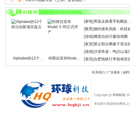
下一篇：
探索临清美食地图：最新饭店号码...
[
家电
]
男孩走路看手机断趾
[
教育
]
婚内债务风险：科技
[
游戏
]
榴莲自由引爆游戏圈
[
家居
]
禁止阳台晒被子背后
[
游戏
]
沙漠奇迹：鸣沙山顶
Alphabet的12个...
特斯拉宣布Mode...
[
资讯
]
合肥地铁行李箱墙背
联系我们
|
广告服务
|
诚聘
Copyright @
环球科技
201
本站部分资源来自网友上