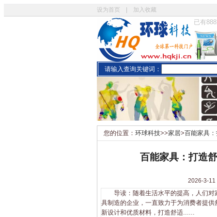
设为首页
|
加入收藏
已有
888
请输入查询关键词：
您的位置：
环球科技
>>
家居
>
百能家具：
百能家具：打造
2026-
导读：随着生活水平的提高，人们对家
具制造的企业，一直致力于为消费者提供
新设计和优质材料，打造舒适......