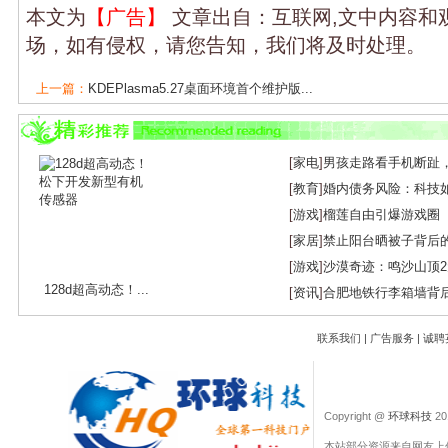
本文为
【广告】
文章出自：互联网,文中内容和
场，如有侵权，请您告知，我们将及时处理。
上一篇：
KDEPlasma5.27桌面环境首个维护版...
下一篇：
vivoV27系列手机将于3月1日上市，...
[
家电
]
男孩走路看手机断趾
[
教育
]
婚内债务风险：科技
[
游戏
]
榴莲自由引爆游戏圈
[
家居
]
禁止阳台晒被子背后
[
游戏
]
沙漠奇迹：鸣沙山顶
128d超高动态！...
[
资讯
]
合肥地铁行李箱墙背
联系我们
|
广告服务
|
诚聘
Copyright @
环球科技
201
本站部分资源来自网友上