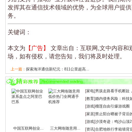
发挥其在通信技术领域的优势，为全球用户提供
务。
关键词：
本文为
【广告】
文章出自：互联网,文中内容和
场，如有侵权，请您告知，我们将及时处理。
上一篇：
探索海洋通信新纪元：811公里超高...
下一篇：
光迅科技荣获中电元协两项科技大...
[
家电
]
男孩走路看手机断趾
[
教育
]
婚内债务风险：科技
[
游戏
]
榴莲自由引爆游戏圈
[
家居
]
禁止阳台晒被子背后
[
游戏
]
沙漠奇迹：鸣沙山顶
中国互联网创业...
三大网络随意用...
[
资讯
]
合肥地铁行李箱墙背