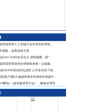
顾
划亮相世界人工智能大会并发表应用场...
学避险，远离地质灾害
Doro-S300未买先火,强势破圈，获“...
能再度荣登胡润全球独角兽榜！以稳健...
X悦刻与中科院深圳先进院 公开发布首个联...
X悦刻电子烟8大减碳举措全价值链布局碳中...
URA樱花x《超有趣滑雪大会》：解锁冰雪营...
注