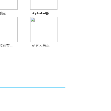
挑选一...
Alphabet的...
拉宣布...
研究人员正...