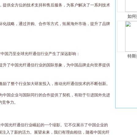
务，提供全方位的技术支持和售后服务，为客户解决了一系列技术
如何
国际化战略，通过并购、合作等方式，拓展海外市场，提升了品牌
对中国乃至全球光纤通信行业产生了深远影响：
特斯
，提升了中国光纤通信行业的国际形象，为中国品牌走向世界提供
，激励了整个行业加大研发投入，推动光纤通信技术的不断创新。
，为中国企业与国际同行的合作提供了契机，有助于引进国外先进
的竞争力。
，是中国光纤通信行业崛起的一个缩影。它不仅展示了中国企业的
展注入了新的活力。展望未来，我们有理由相信，随着中国光纤