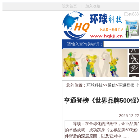
设为首页
|
加入收藏
已有
888
请输入查询关键词：
您的位置：
环球科技
>>
通信
>
亨通登榜《
亨通登榜《世界品牌500强
2025-1
导读：在全球化的浪潮中，企业品牌的
的卓越成就，成功跻身《世界品牌500
件背后的深层原因，以及它对中......