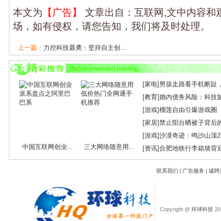
本文为
【广告】
文章出自：互联网,文中内容和
场，如有侵权，请您告知，我们将及时处理。
上一篇：
力控科技聂䶮：坚持自主创...
下一篇：
烽火通信2025年半年度报告：营收...
[
家电
]
男孩走路看手机断趾
[
教育
]
婚内债务风险：科技
[
游戏
]
榴莲自由引爆游戏圈
[
家居
]
禁止阳台晒被子背后
[
游戏
]
沙漠奇迹：鸣沙山顶
中国互联网创业...
三大网络随意用...
[
资讯
]
合肥地铁行李箱墙背
联系我们
|
广告服务
|
诚聘
Copyright @
环球科技
201