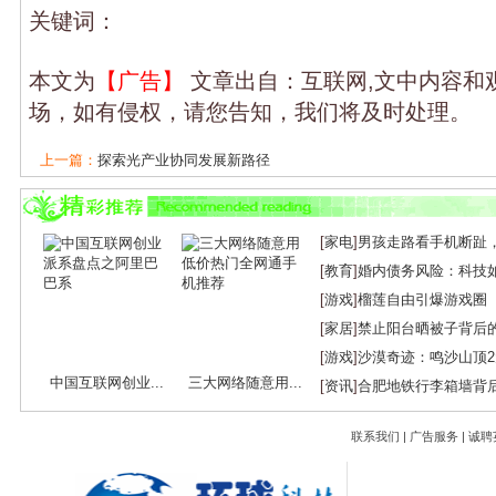
关键词：
本文为
【广告】
文章出自：互联网,文中内容和
场，如有侵权，请您告知，我们将及时处理。
上一篇：
探索光产业协同发展新路径
下一篇：
烽火通信助力中国移动建成全球首...
[
家电
]
男孩走路看手机断趾
[
教育
]
婚内债务风险：科技
[
游戏
]
榴莲自由引爆游戏圈
[
家居
]
禁止阳台晒被子背后
[
游戏
]
沙漠奇迹：鸣沙山顶
中国互联网创业...
三大网络随意用...
[
资讯
]
合肥地铁行李箱墙背
联系我们
|
广告服务
|
诚聘