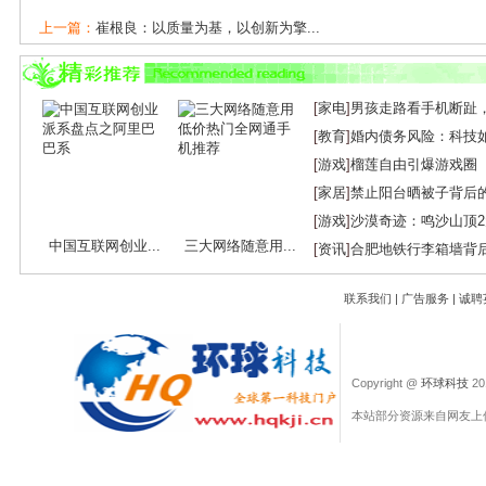
上一篇：
崔根良：以质量为基，以创新为擎...
下一篇：
我国成功铺设全球首条7芯光纤海底...
[
家电
]
男孩走路看手机断趾
[
教育
]
婚内债务风险：科技
[
游戏
]
榴莲自由引爆游戏圈
[
家居
]
禁止阳台晒被子背后
[
游戏
]
沙漠奇迹：鸣沙山顶
中国互联网创业...
三大网络随意用...
[
资讯
]
合肥地铁行李箱墙背
联系我们
|
广告服务
|
诚聘
Copyright @
环球科技
201
本站部分资源来自网友上