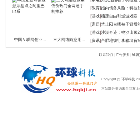
[
教育
]
婚内债务风险：科技
[
游戏
]
榴莲自由引爆游戏圈
[
家居
]
禁止阳台晒被子背后
[
游戏
]
沙漠奇迹：鸣沙山顶
中国互联网创业...
三大网络随意用...
[
资讯
]
合肥地铁行李箱墙背
联系我们
|
广告服务
|
诚聘
Copyright @
环球科技
201
本站部分资源来自网友上