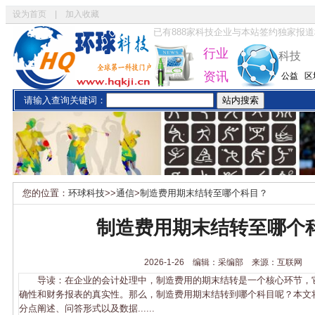
设为首页
|
加入收藏
已有
888
家科技企业与本站签约独家报道
行业
科技
资讯
公益
区
请输入查询关键词：
您的位置：
环球科技
>>
通信
>
制造费用期末结转至哪个科目？
制造费用期末结转至哪个
2026-1-26 编辑：采编部 来源：互联网
导读：在企业的会计处理中，制造费用的期末结转是一个核心环节，
确性和财务报表的真实性。那么，制造费用期末结转到哪个科目呢？本文
分点阐述、问答形式以及数据......