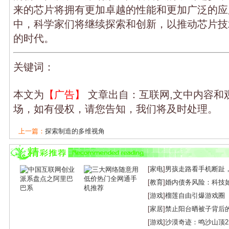
来的芯片将拥有更加卓越的性能和更加广泛的应
中，科学家们将继续探索和创新，以推动芯片技
的时代。
关键词：
本文为
【广告】
文章出自：互联网,文中内容和
场，如有侵权，请您告知，我们将及时处理。
上一篇：
探索制造的多维视角
下一篇：
5G时代下的影视革命：体验与技术...
[
家电
]
男孩走路看手机断趾
[
教育
]
婚内债务风险：科技
[
游戏
]
榴莲自由引爆游戏圈
[
家居
]
禁止阳台晒被子背后
[
游戏
]
沙漠奇迹：鸣沙山顶