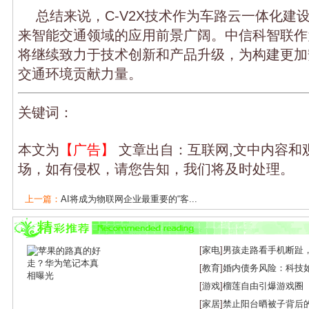
总结来说，C-V2X技术作为车路云一体化建
来智能交通领域的应用前景广阔。中信科智联作
将继续致力于技术创新和产品升级，为构建更加
交通环境贡献力量。
关键词：
本文为
【广告】
文章出自：互联网,文中内容和
场，如有侵权，请您告知，我们将及时处理。
上一篇：
AI将成为物联网企业最重要的“客...
下一篇：
中国移动发布“AI+物联网”与“卫...
[
家电
]
男孩走路看手机断趾
[
教育
]
婚内债务风险：科技
[
游戏
]
榴莲自由引爆游戏圈
[
家居
]
禁止阳台晒被子背后