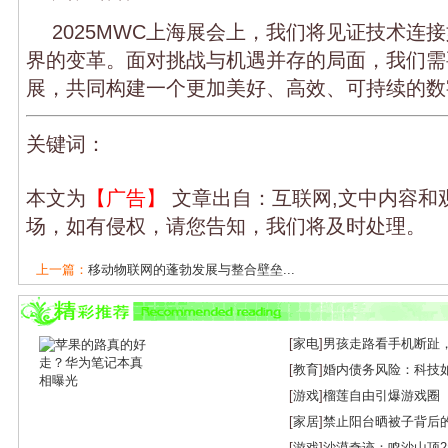
2025MWC上海展会上，我们将见证技术连
界的变革。面对挑战与机遇并存的局面，我们需
展，共同构建一个更加美好、高效、可持续的数
关键词：
本文为
【广告】
文章出自：互联网,文中内容和
场，如有侵权，请您告知，我们将及时处理。
上一篇：
移动物联网的蓬勃发展与整合壁垒...
下一篇：
骁龙Ride技术引领汽车行业新变革
[
家电
]
男孩走路看手机断趾
[
教育
]
婚内债务风险：科技
[
游戏
]
榴莲自由引爆游戏圈
[
家居
]
禁止阳台晒被子背后
[
游戏
]
沙漠奇迹：鸣沙山顶