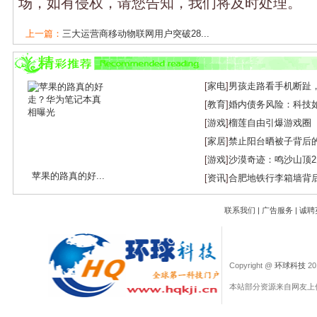
场，如有侵权，请您告知，我们将及时处理。
上一篇：
三大运营商移动物联网用户突破28...
下一篇：
2025MWC上海：探索技术如何重塑数...
[
家电
]
男孩走路看手机断趾
[
教育
]
婚内债务风险：科技
[
游戏
]
榴莲自由引爆游戏圈
[
家居
]
禁止阳台晒被子背后
[
游戏
]
沙漠奇迹：鸣沙山顶
苹果的路真的好...
[
资讯
]
合肥地铁行李箱墙背
联系我们
|
广告服务
|
诚聘
Copyright @
环球科技
201
本站部分资源来自网友上