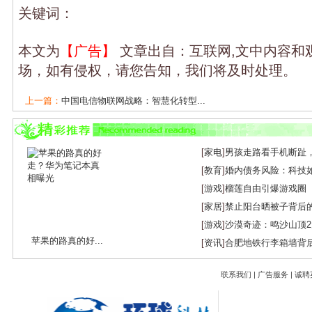
关键词：
本文为
【广告】
文章出自：互联网,文中内容和
场，如有侵权，请您告知，我们将及时处理。
上一篇：
中国电信物联网战略：智慧化转型...
下一篇：
中国移动发布“AI+物联网”“卫星...
[
家电
]
男孩走路看手机断趾
[
教育
]
婚内债务风险：科技
[
游戏
]
榴莲自由引爆游戏圈
[
家居
]
禁止阳台晒被子背后
[
游戏
]
沙漠奇迹：鸣沙山顶
苹果的路真的好...
[
资讯
]
合肥地铁行李箱墙背
联系我们
|
广告服务
|
诚聘